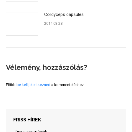
Cordyceps capsules
2014.03.28.
Vélemény, hozzászólás?
Előbb
be kell jelentkezned
a kommenteléshez.
FRISS HÍREK
Júniusi promóciók