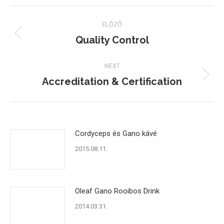
Facebook
Twitter
Pinterest
Post
ELŐZŐ
navigation
Quality Control
Previous
post:
NEXT
Accreditation & Certification
Next
post:
Cordyceps és Gano kávé
2015.08.11.
Oleaf Gano Rooibos Drink
2014.03.31.