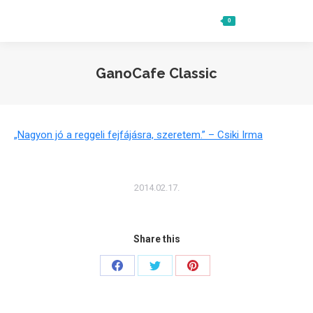
0
Ft
0
Search:
GanoCafe Classic
„Nagyon jó a reggeli fejfájásra, szeretem.” – Csiki Irma
2014.02.17.
Share this
Share
Share
Share
on
on
on