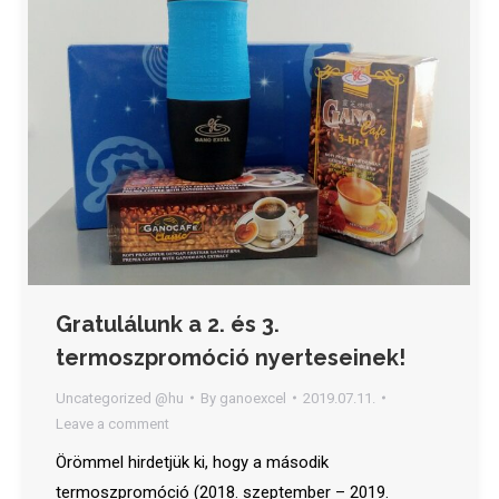
Gratulálunk a 2. és 3.
termoszpromóció nyerteseinek!
Uncategorized @hu
By
ganoexcel
2019.07.11.
Leave a comment
Örömmel hirdetjük ki, hogy a második
termoszpromóció (2018. szeptember – 2019.