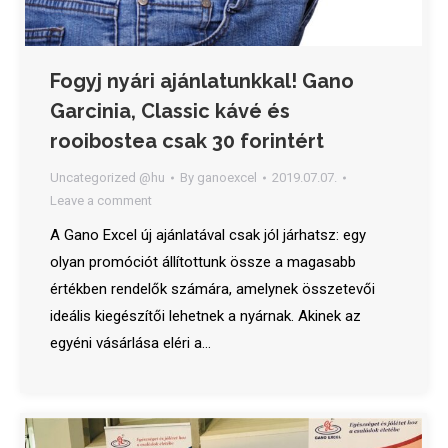
Fogyj nyári ajánlatunkkal! Gano
Garcinia, Classic kávé és
rooibostea csak 30 forintért
Uncategorized @hu
By
ganoexcel
2019.07.07.
Leave a comment
A Gano Excel új ajánlatával csak jól járhatsz: egy
olyan promóciót állítottunk össze a magasabb
értékben rendelők számára, amelynek összetevői
ideális kiegészítői lehetnek a nyárnak. Akinek az
egyéni vásárlása eléri a…