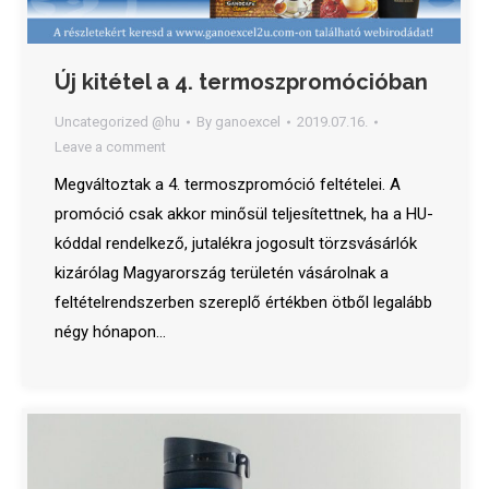
Új kitétel a 4. termoszpromócióban
Uncategorized @hu
By
ganoexcel
2019.07.16.
Leave a comment
Megváltoztak a 4. termoszpromóció feltételei. A
promóció csak akkor minősül teljesítettnek, ha a HU-
kóddal rendelkező, jutalékra jogosult törzsvásárlók
kizárólag Magyarország területén vásárolnak a
feltételrendszerben szereplő értékben ötből legalább
négy hónapon…