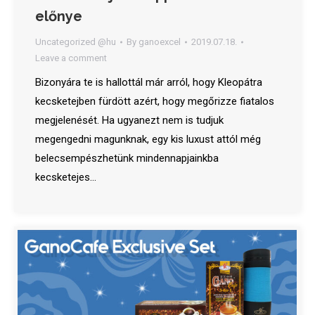
előnye
Uncategorized @hu
By
ganoexcel
2019.07.18.
Leave a comment
Bizonyára te is hallottál már arról, hogy Kleopátra
kecsketejben fürdött azért, hogy megőrizze fiatalos
megjelenését. Ha ugyanezt nem is tudjuk
megengedni magunknak, egy kis luxust attól még
belecsempészhetünk mindennapjainkba
kecsketejes…