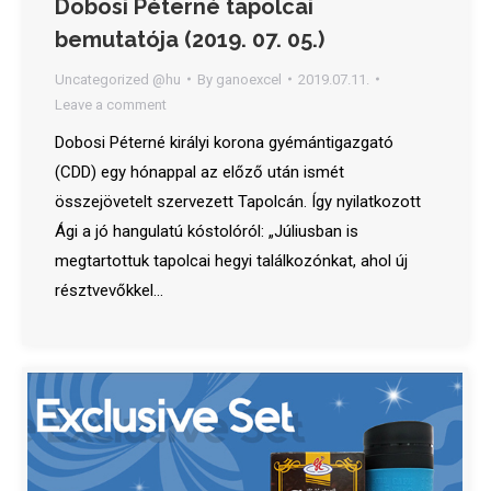
Dobosi Péterné tapolcai
bemutatója (2019. 07. 05.)
Uncategorized @hu
By
ganoexcel
2019.07.11.
Leave a comment
Dobosi Péterné királyi korona gyémántigazgató
(CDD) egy hónappal az előző után ismét
összejövetelt szervezett Tapolcán. Így nyilatkozott
Ági a jó hangulatú kóstolóról: „Júliusban is
megtartottuk tapolcai hegyi találkozónkat, ahol új
résztvevőkkel…