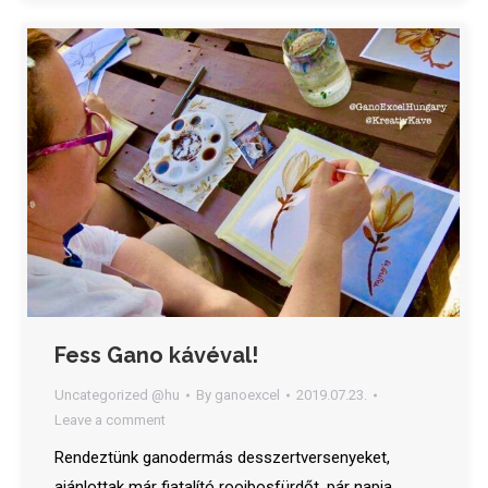
Fess Gano kávéval!
Uncategorized @hu
By
ganoexcel
2019.07.23.
Leave a comment
Rendeztünk ganodermás desszertversenyeket,
ajánlottak már fiatalító rooibosfürdőt, pár napja