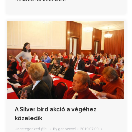
A Silver bird akció a végéhez
közeledik
Uncategorized @hu
By
ganoexcel
2019.07.09.