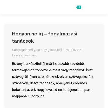
0
Ft
0
Search:
Hogyan ne írj – fogalmazási
tanácsok
Uncategorized @hu
By
ganoexcel
2019.07.29.
Leave a comment
Bizonyára készítettél már hosszabb-rövidebb
termékajánlót, toborzó e-mailt vagy meghívót. Írott
szövegről lévén szó, léteznek olyan szövegalkotási
szabályok, illetve tanácsok, amelyeket érdemes
betartani azért, hogy leveleid ne kerüljenek a spam
mappába. Bizony, ha…