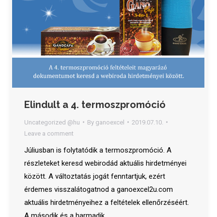
Elindult a 4. termoszpromóció
Uncategorized @hu
By
ganoexcel
2019.07.10.
Leave a comment
Júliusban is folytatódik a termoszpromóció. A
részleteket keresd webirodád aktuális hirdetményei
között. A változtatás jogát fenntartjuk, ezért
érdemes visszalátogatnod a ganoexcel2u.com
aktuális hirdetményeihez a feltételek ellenőrzéséért.
A második és a harmadik…