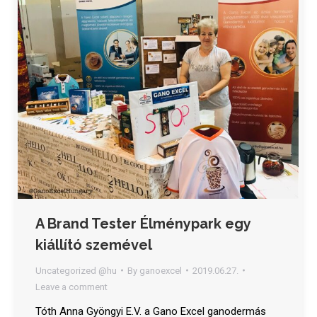
A Brand Tester Élménypark egy
kiállító szemével
Uncategorized @hu
By
ganoexcel
2019.06.27.
Leave a comment
Tóth Anna Gyöngyi E.V. a Gano Excel ganodermás