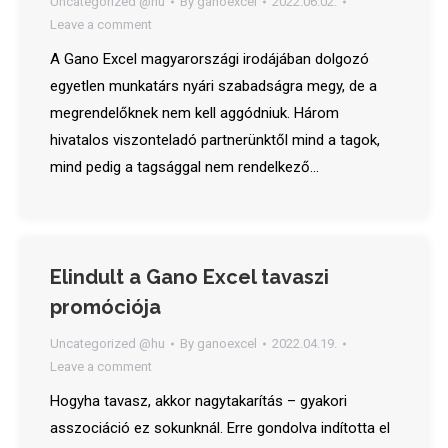
Uncategorized @hu
By
ganoexcel
2022.06.02.
Leave a comment
A Gano Excel magyarországi irodájában dolgozó
egyetlen munkatárs nyári szabadságra megy, de a
megrendelőknek nem kell aggódniuk. Három
hivatalos viszonteladó partnerünktől mind a tagok,
mind pedig a tagsággal nem rendelkező…
Elindult a Gano Excel tavaszi
promóciója
Uncategorized @hu
By
ganoexcel
2022.04.19.
Leave a comment
Hogyha tavasz, akkor nagytakarítás – gyakori
asszociáció ez sokunknál. Erre gondolva indította el