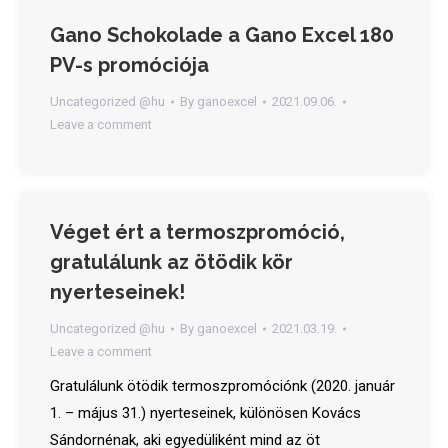
Gano Schokolade a Gano Excel 180
PV-s promóciója
Uncategorized @hu
By
ganoexcel
2021.09.06.
Leave a comment
Véget ért a termoszpromóció,
gratulálunk az ötödik kör
nyerteseinek!
Uncategorized @hu
By
ganoexcel
2021.03.19.
Leave a comment
Gratulálunk ötödik termoszpromóciónk (2020. január
1. – május 31.) nyerteseinek, különösen Kovács
Sándornénak, aki egyedüliként mind az öt