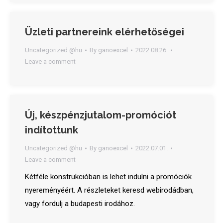
Üzleti partnereink elérhetőségei
Uncategorized @hu
By
ganoexcel
2022.08.26.
Leave a comment
Új, készpénzjutalom-promóciót
indítottunk
Uncategorized @hu
By
ganoexcel
2022.07.01.
Leave a comment
Kétféle konstrukcióban is lehet indulni a promóciók
nyereményéért. A részleteket keresd webirodádban,
vagy fordulj a budapesti irodához.