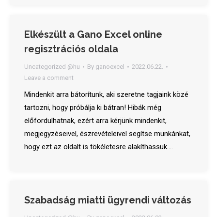
Elkészült a Gano Excel online
regisztrációs oldala
Uncategorized @hu
By
ganoexcel
2022.06.22.
Leave a comment
Mindenkit arra bátorítunk, aki szeretne tagjaink közé
tartozni, hogy próbálja ki bátran! Hibák még
előfordulhatnak, ezért arra kérjünk mindenkit,
megjegyzéseivel, észrevételeivel segítse munkánkat,
hogy ezt az oldalt is tökéletesre alakíthassuk.…
Szabadság miatti ügyrendi változás