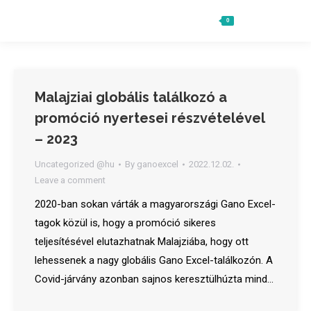
0
Ft
0
Search:
Malajziai globális találkozó a
promóció nyertesei részvételével
– 2023
Uncategorized @hu
By
ganoexcel
2022.12.02.
Leave a comment
2020-ban sokan várták a magyarországi Gano Excel-
tagok közül is, hogy a promóció sikeres
teljesítésével elutazhatnak Malajziába, hogy ott
lehessenek a nagy globális Gano Excel-találkozón. A
Covid-járvány azonban sajnos keresztülhúzta mind…