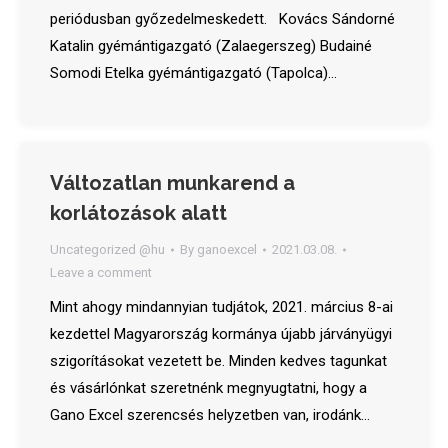
periódusban győzedelmeskedett. Kovács Sándorné
Katalin gyémántigazgató (Zalaegerszeg) Budainé
Somodi Etelka gyémántigazgató (Tapolca)…
Változatlan munkarend a
korlátozások alatt
Uncategorized @hu
By
ganoexcel
2021.03.08.
Leave a comment
Mint ahogy mindannyian tudjátok, 2021. március 8-ai
kezdettel Magyarország kormánya újabb járványügyi
szigorításokat vezetett be. Minden kedves tagunkat
és vásárlónkat szeretnénk megnyugtatni, hogy a
Gano Excel szerencsés helyzetben van, irodánk…