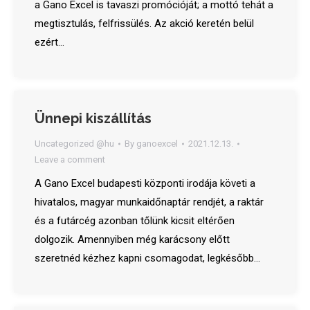
a Gano Excel is tavaszi promócióját; a mottó tehát a
megtisztulás, felfrissülés. Az akció keretén belül
ezért…
Ünnepi kiszállítás
Uncategorized @hu
By
ganoexcel
2021.12.13.
Leave a comment
A Gano Excel budapesti központi irodája követi a
hivatalos, magyar munkaidőnaptár rendjét, a raktár
és a futárcég azonban tőlünk kicsit eltérően
dolgozik. Amennyiben még karácsony előtt
szeretnéd kézhez kapni csomagodat, legkésőbb…