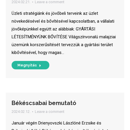
2024.02.21.
Leave a comment
Üzleti stratégiánk és jövőbeli terveink az üzlet
növekedésével és bővítésével kapcsolatban, a vállalati
jövőképünkkel együtt az alábbiak: GYÁRTÁSI
LÉTESÍTMÉNYÜNK BŐVÍTÉSE Világszínvonalú malajziai
üzemünk korszerűsítését tervezzük a gyártási terület
kibővítésével, hogy magas…
Megnyitás
Békéscsabai bemutató
2024.02.12.
Leave a comment
Január végén Drienyovszki Lászlóné Erzsike és