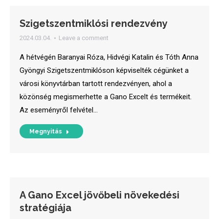
Szigetszentmiklósi rendezvény
2024.03.04.
Leave a comment
A hétvégén Baranyai Róza, Hidvégi Katalin és Tóth Anna
Gyöngyi Szigetszentmiklóson képviselték cégünket a
városi könyvtárban tartott rendezvényen, ahol a
közönség megismerhette a Gano Excelt és termékeit.
Az eseményről felvétel…
Megnyitás
A Gano Excel jövőbeli növekedési
stratégiája