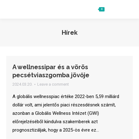
0
Ft
0
Search:
Hírek
A wellnessipar és a vörös
pecsétviaszgomba jövője
2024.03.20.
Leave a comment
A globális wellnesspiac értéke 2022-ben 5,59 milliárd
dollár volt, ami jelentős piaci részesdésnek számít,
azonban a Globális Wellness Intézet (GWI)
előrejelzéséből kiindulva szakemberek azt
prognosztizáljak, hogy a 2025-ös évre ez…