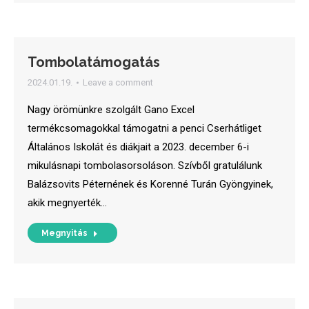
Tombolatámogatás
2024.01.19.
Leave a comment
Nagy örömünkre szolgált Gano Excel
termékcsomagokkal támogatni a penci Cserhátliget
Általános Iskolát és diákjait a 2023. december 6-i
mikulásnapi tombolasorsoláson. Szívből gratulálunk
Balázsovits Péternének és Korenné Turán Gyöngyinek,
akik megnyerték…
Megnyitás