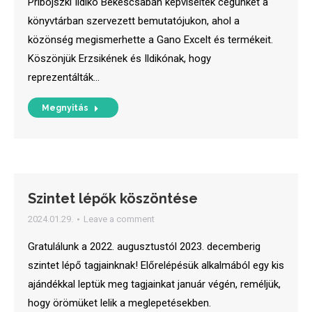
Pribojszki Ildikó Békéscsabán képviselték cégünket a
könyvtárban szervezett bemutatójukon, ahol a
közönség megismerhette a Gano Excelt és termékeit.
Köszönjük Erzsikének és Ildikónak, hogy
reprezentálták…
Megnyitás
Szintet lépők köszöntése
2024.01.29.
Leave a comment
Gratulálunk a 2022. augusztustól 2023. decemberig
szintet lépő tagjainknak! Előrelépésük alkalmából egy kis
ajándékkal leptük meg tagjainkat január végén, reméljük,
hogy örömüket lelik a meglepetésekben.